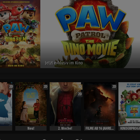
Spider
ino
exclusiv
2D
2D
3D
2D
2D
Neu!
2. Woche!
FILME AB 16 JAHRE ( Ausweis)
KINDERPROG