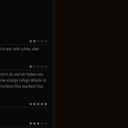
★
★
☆
☆
☆
ich war sehr schön, aber
★
☆
☆
☆
☆
ysiert da und wir haben uns
eine einzige ruhige Minute in
gerechten Film machen? Das
★
★
★
★
★
★
★
★
☆
☆