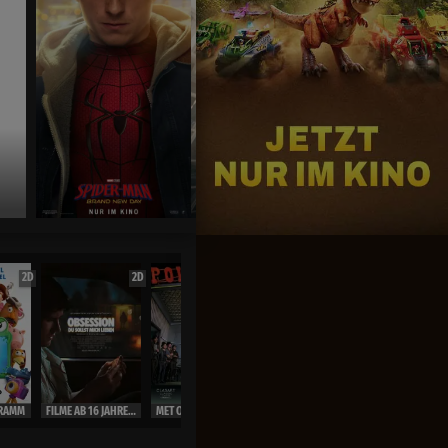
-Man :Brand New Day
 im Kino
2D
2D
2D
OmU
2D
RAMM
FILME AB 16 JAHRE ( Ausweis)
MET OPERA LIVE 26/27
MET OPERA LIVE 26/27