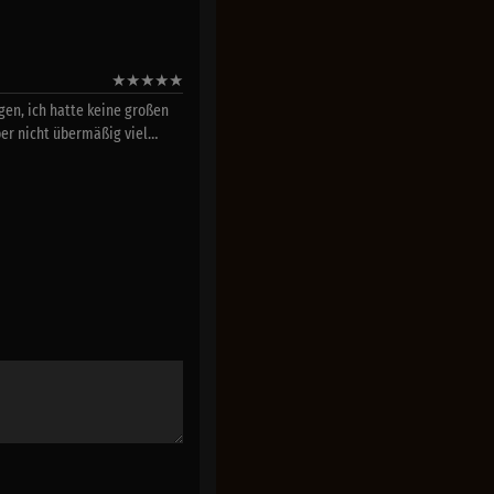
★
★
★
★
★
en, ich hatte keine großen
ber nicht übermäßig viel…