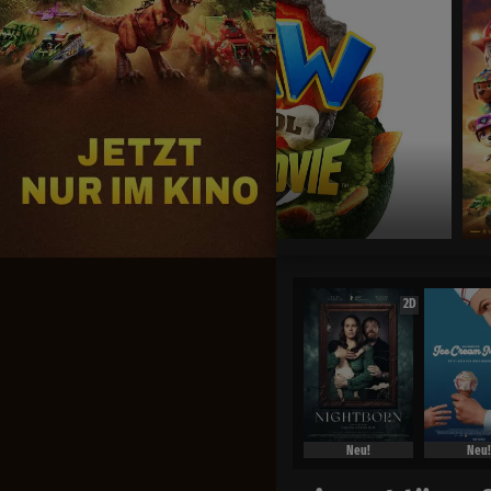
Jetzt exklusiv im K
2D
Neu!
Neu!