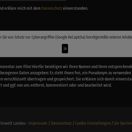
 und erkläre mich mit dem
Datenschutz
einverstanden.
n Sie von
Schutz vor Cyberangriffen (Google ReCaptcha)
bereitgestellte externe Inhalt
Ja
mmentar zum Film! Hierfür benötigen wir Ihren Namen und Ihren entsprechenden
nbezogenen Daten anzugeben: Es steht Ihnen frei, ein Pseudonym zu verwenden
n verschlüsselt übertragen und gespeichert. Sie erklären sich damit einverstan
 und ggf. von uns entfernt, kommentiert oder und bearbeitet wird.
Filmwelt Landau -
Impressum
/
Datenschutz
/
Cookie Einstellungen
/
Zur barrie