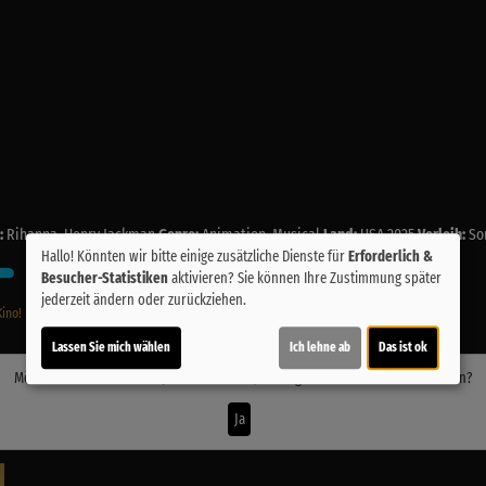
:
Rihanna, Henry Jackman
Genre:
Animation, Musical
Land:
USA 2025
Verleih:
So
Hallo! Könnten wir bitte einige zusätzliche Dienste für
Erforderlich &
Besucher-Statistiken
aktivieren? Sie können Ihre Zustimmung später
jederzeit ändern oder zurückziehen.
Kino!
Lassen Sie mich wählen
Ich lehne ab
Das ist ok
Möchten Sie von
Youtube (Trailer ansehen)
bereitgestellte externe Inhalte laden?
Ja