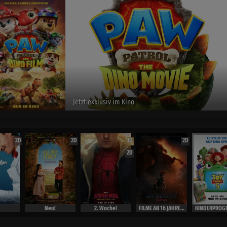
Spider-Man :Brand New Day
exclusiv im Kino
2D
2D
3D
2D
2D
Neu!
2. Woche!
FILME AB 16 JAHRE ( Ausweis)
KINDERPROG