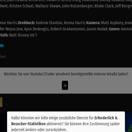
Hunt, Kristen Schaal, Wallace Shawn, John Ratzenberger, Blake Clark, Jeff Berg
nna Harris
Drehbuch:
Andrew Stanton, Kenna Harris
Kamera:
Matt Aspbury, Jea
fer Neysa Jew, Ayse Dedeoglu, Robert Grahamjones, Jason Hudak;
Genre:
Animat
rleih:
Walt Disney Int´l
Kino!
Möchten Sie von
Youtube (Trailer ansehen)
bereitgestellte externe Inhalte laden?
Ja
Hallo! Könnten wir bitte einige zusätzliche Dienste für
Erforderlich &
Besucher-Statistiken
aktivieren? Sie können Ihre Zustimmung später
jederzeit ändern oder zurückziehen.