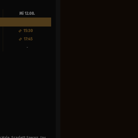
Mi 12.08.
15:30
17:45
-
Hale, Scarlett Spears, Jay