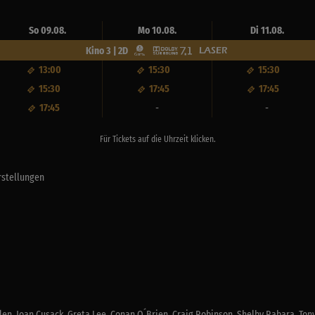
So 09.08.
Mo 10.08.
Di 11.08.
Kino 3 | 2D
13:00
15:30
15:30
15:30
17:45
17:45
17:45
-
-
Für Tickets auf die Uhrzeit klicken.
rstellungen
en, Joan Cusack, Greta Lee, Conan O´Brien, Craig Robinson, Shelby Rabara, Tony 