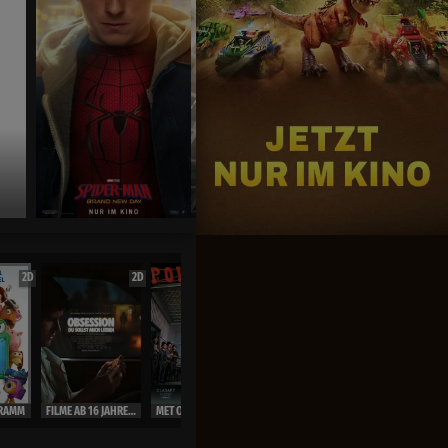
Jetzt exklusiv im Kino
2D
2D
2D
OmU
2D
RAMM
FILME AB 16 JAHRE ( Ausweis)
MET OPERA LIVE 26/27
MET OPERA LIVE 26/27