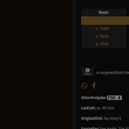
Heute
13:00
15:30
17:45
in ausgewählten Vo
Altersfreigabe:
Laufzeit:
ca. 101 min.
Originaltitel:
Toy Story 5
Darsteller:
Tom Hanks, Tim All