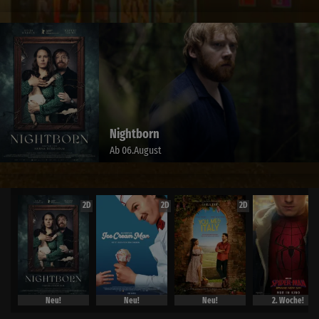
Nightborn
Ab 06.August
2D
2D
2D
Neu!
Neu!
Neu!
2. Woche!