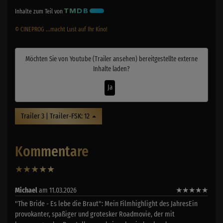
Inhalte zum Teil von
© CINEPROG ...macht Lust auf Ihr Kino!
Möchten Sie von
Youtube (Trailer ansehen)
bereitgestellte externe
Inhalte laden?
Ja
Trailer 3 | Trailer-FSK: 12
Kommentare
★
★
★
★
★
1
Michael
am 11.03.2026
★
★
★
★
★
"The Bride - Es lebe die Braut": Mein Filmhighlight des JahresEin
provokanter, spaßiger und grotesker Roadmovie, der mit