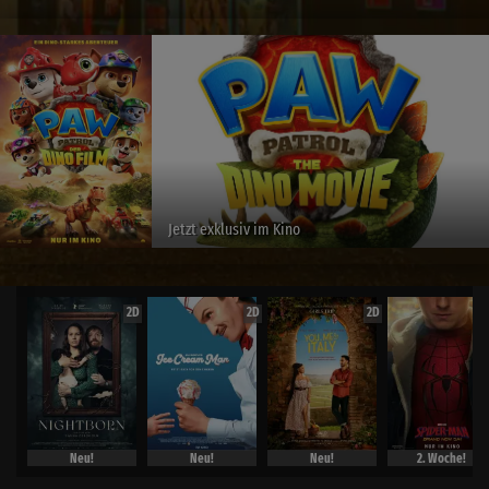
Jetzt exklusiv im Kino
2D
2D
2D
Neu!
Neu!
Neu!
2. Woche!