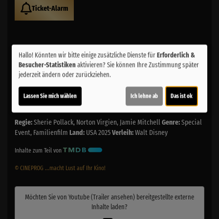
Ticket-Alarm
Hallo! Könnten wir bitte einige zusätzliche Dienste für
Erforderlich &
Besucher-Statistiken
aktivieren? Sie können Ihre Zustimmung später
jederzeit ändern oder zurückziehen.
Altersfreigabe:
Lassen Sie mich wählen
Ich lehne ab
Das ist ok
Laufzeit:
ca. 63 min.
Regie:
Sherie Pollack, Norton Virgien, Jamie Mitchell
Genre:
Special
Event, Familienfilm
Land:
USA 2025
Verleih:
Walt Disney
Inhalte zum Teil von
© CINEPROG ...macht Lust auf Ihr Kino!
Möchten Sie von
Youtube (Trailer ansehen)
bereitgestellte externe
Inhalte laden?