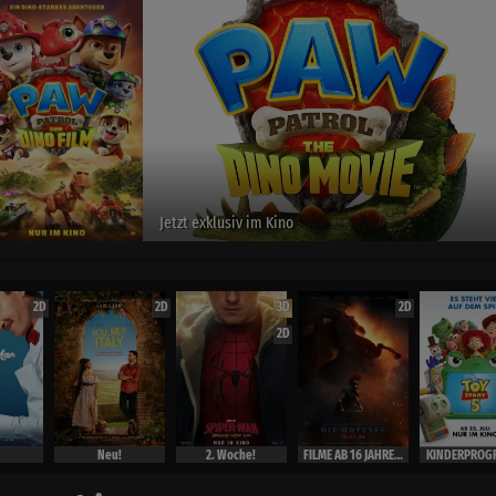
Jetzt exklusiv im Kino
2D
2D
3D
2D
2D
Neu!
2. Woche!
FILME AB 16 JAHRE ( Ausweis)
KINDERPROG