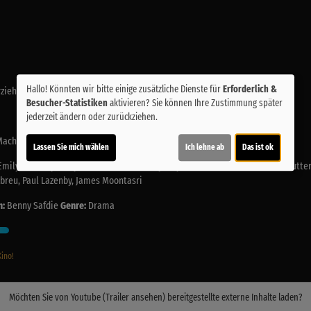
Hallo! Könnten wir bitte einige zusätzliche Dienste für
Erforderlich &
Erziehungsbeauftragten)
Besucher-Statistiken
aktivieren? Sie können Ihre Zustimmung später
jederzeit ändern oder zurückziehen.
Machine
Lassen Sie mich wählen
Ich lehne ab
Das ist ok
ily Blunt, Lyndsey Gavin, Oleksandr Usyk, Ryan Bader, Zoe Kosovic, Bas Rutten
reu, Paul Lazenby, James Moontasri
h:
Benny Safdie
Genre:
Drama
Kino!
Möchten Sie von
Youtube (Trailer ansehen)
bereitgestellte externe Inhalte laden?