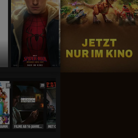
Spider-Man :Brand New Day
exclusiv im Kino
2D
2D
2D
OmU
2D
RAMM
FILME AB 16 JAHRE ( Ausweis)
MET OPERA LIVE 26/27
MET OPERA LIVE 26/27