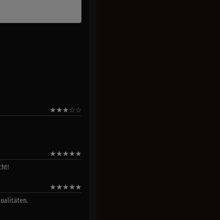
★
★
★
☆
☆
★
★
★
★
★
cht!
★
★
★
★
★
ualitäten.