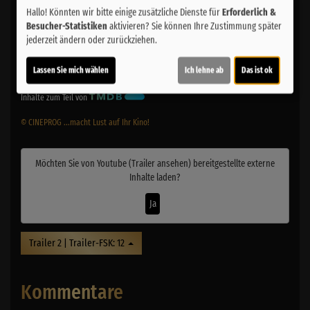
Darsteller:
Sam Worthington, Zoe Saldana, Sigourney Weaver,
Hallo! Könnten wir bitte einige zusätzliche Dienste für
Erforderlich &
Stephen Lang, Kate Winslet
Besucher-Statistiken
aktivieren? Sie können Ihre Zustimmung später
jederzeit ändern oder zurückziehen.
Regie:
James Cameron
Drehbuch:
James Cameron
Musik:
Miley
Cyrus, Simon Franglen
Genre:
Action, Abenteuer
Land:
USA 2025
Lassen Sie mich wählen
Ich lehne ab
Das ist ok
Verleih:
Walt Disney
Inhalte zum Teil von
© CINEPROG ...macht Lust auf Ihr Kino!
Möchten Sie von
Youtube (Trailer ansehen)
bereitgestellte externe
Inhalte laden?
Ja
Trailer 2 | Trailer-FSK: 12
Kommentare