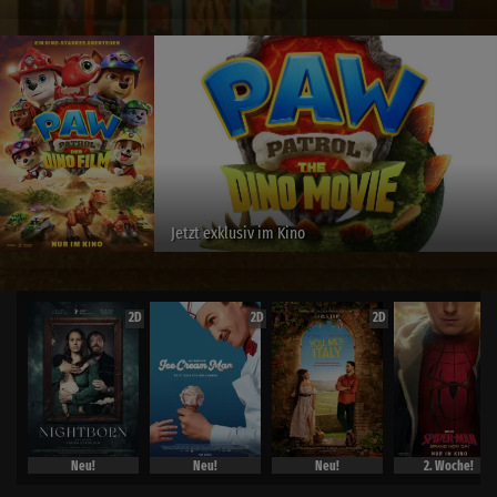
Jetzt exklusiv im Kino
2D
2D
2D
Neu!
Neu!
Neu!
2. Woche!