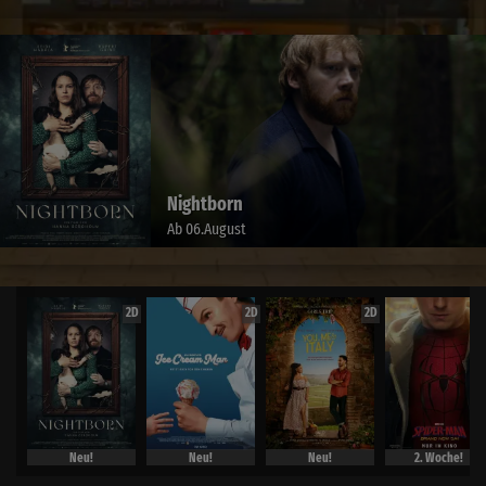
Nightborn
Ab 06.August
2D
2D
2D
Neu!
Neu!
Neu!
2. Woche!