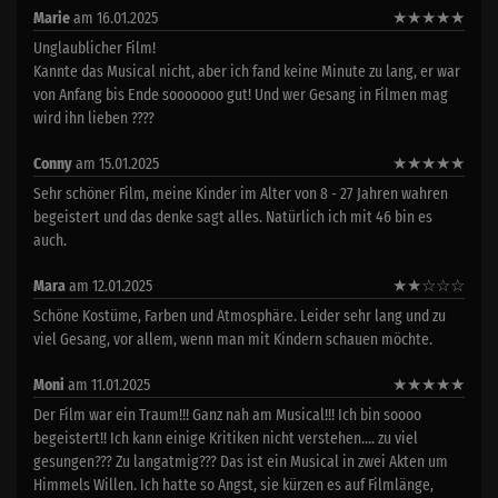
Marie
am 16.01.2025
★
★
★
★
★
Unglaublicher Film!
Kannte das Musical nicht, aber ich fand keine Minute zu lang, er war
von Anfang bis Ende sooooooo gut! Und wer Gesang in Filmen mag
wird ihn lieben ????
Conny
am 15.01.2025
★
★
★
★
★
Sehr schöner Film, meine Kinder im Alter von 8 - 27 Jahren wahren
begeistert und das denke sagt alles. Natürlich ich mit 46 bin es
auch.
Mara
am 12.01.2025
★
★
☆
☆
☆
Schöne Kostüme, Farben und Atmosphäre. Leider sehr lang und zu
viel Gesang, vor allem, wenn man mit Kindern schauen möchte.
Moni
am 11.01.2025
★
★
★
★
★
Der Film war ein Traum!!! Ganz nah am Musical!!! Ich bin soooo
begeistert!! Ich kann einige Kritiken nicht verstehen.... zu viel
gesungen??? Zu langatmig??? Das ist ein Musical in zwei Akten um
Himmels Willen. Ich hatte so Angst, sie kürzen es auf Filmlänge,