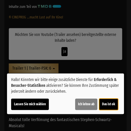
Inhalte zum Teil von
© CINEPROG ...macht Lust auf Ihr Kino!
Möchten Sie von
Youtube (Trailer ansehen)
bereitgestellte externe
Inhalte laden?
Ja
Trailer 1 | Trailer-FSK: 6
Hallo! Könnten wir bitte einige zusätzliche Dienste für
Erforderlich &
Besucher-Statistiken
aktivieren? Sie können Ihre Zustimmung später
Kommentare
jederzeit ändern oder zurückziehen.
★
★
★
★
☆
31
Lassen Sie mich wählen
Ich lehne ab
Das ist ok
Philipp
am 17.01.2025
★
★
★
★
★
Absolut tolle Verfilmung des fantastischen Stephen-Schwartz-
Musicals!