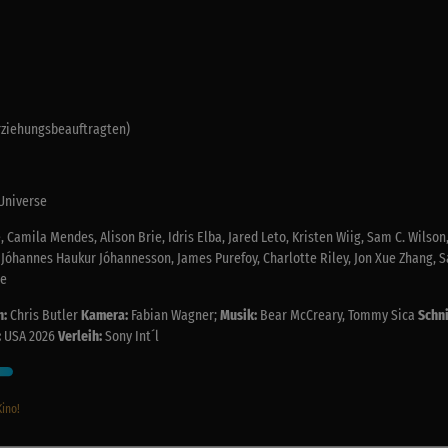
Erziehungsbeauftragten)
Universe
, Camila Mendes, Alison Brie, Idris Elba, Jared Leto, Kristen Wiig, Sam C. Wilson
 Jóhannes Haukur Jóhannesson, James Purefoy, Charlotte Riley, Jon Xue Zhang, 
ge
h:
Chris Butler
Kamera:
Fabian Wagner;
Musik:
Bear McCreary, Tommy Sica
Schni
:
USA 2026
Verleih:
Sony Int´l
Kino!