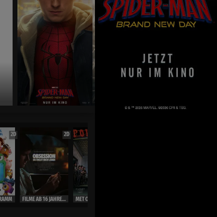
Jetzt exklusiv im Kino
2D
2D
2D
OmU
2D
RAMM
FILME AB 16 JAHRE ( Ausweis)
MET OPERA LIVE 26/27
MET OPERA LIVE 26/27