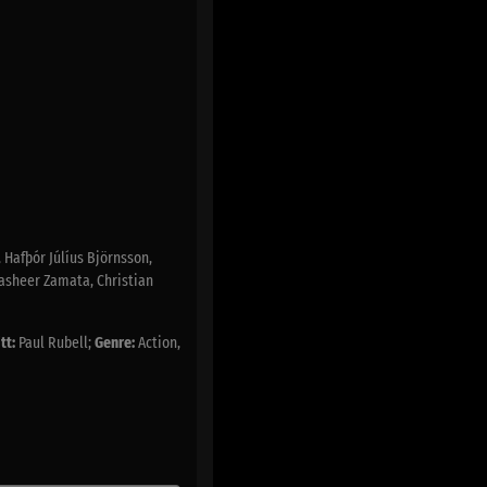
, Hafþór Júlíus Björnsson,
Sasheer Zamata, Christian
tt:
Paul Rubell;
Genre:
Action,