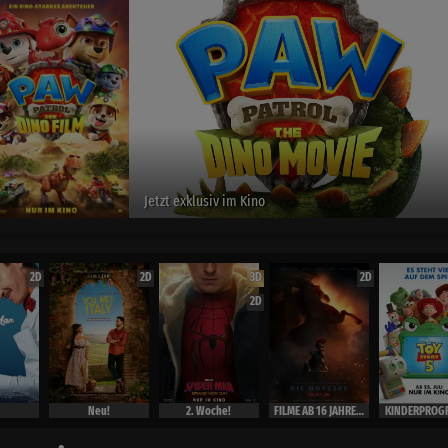
Spider-Man :Brand New Day
exclusiv im Kino
2D
2D
3D
2D
2D
Neu!
2. Woche!
FILME AB 16 JAHRE ( Ausweis)
KINDERPROG