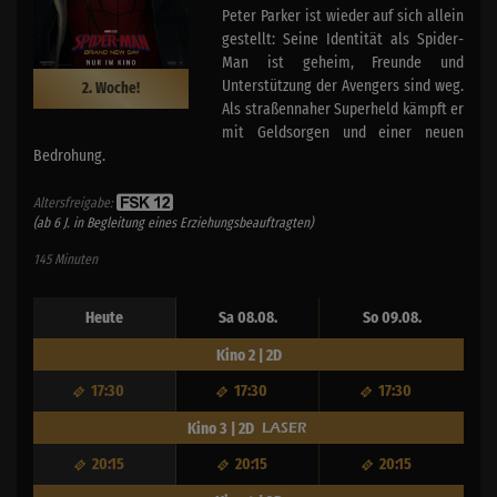
Peter Parker ist wieder auf sich allein
gestellt: Seine Identität als Spider-
Man ist geheim, Freunde und
Unterstützung der Avengers sind weg.
2. Woche!
Als straßennaher Superheld kämpft er
mit Geldsorgen und einer neuen
Bedrohung.
Altersfreigabe:
(ab 6 J. in Begleitung eines Erziehungsbeauftragten)
145 Minuten
Heute
Sa 08.08.
So 09.08.
Kino 2 | 2D
17:30
17:30
17:30
Kino 3 | 2D
20:15
20:15
20:15