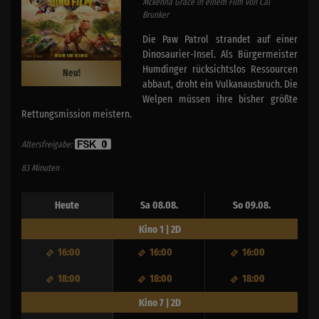
Mckenna Grace in einem Film von Cal
Brunker
Die Paw Patrol strandet auf einer
Dinosaurier-Insel. Als Bürgermeister
Humdinger rücksichtslos Ressourcen
Neu!
abbaut, droht ein Vulkanausbruch. Die
Welpen müssen ihre bisher größte
Rettungsmission meistern.
Altersfreigabe:
83 Minuten
Heute
Sa 08.08.
So 09.08.
Kino 1 | 2D
16:00
16:00
16:00
18:00
18:00
18:00
Kino 7 | 2D