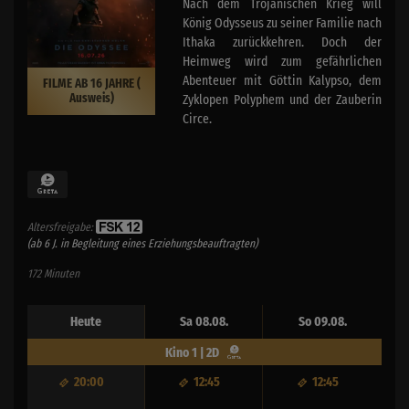
Nach dem Trojanischen Krieg will
König Odysseus zu seiner Familie nach
Ithaka zurückkehren. Doch der
Heimweg wird zum gefährlichen
Abenteuer mit Göttin Kalypso, dem
FILME AB 16 JAHRE (
Ausweis)
Zyklopen Polyphem und der Zauberin
Circe.
Altersfreigabe:
(ab 6 J. in Begleitung eines Erziehungsbeauftragten)
172 Minuten
Heute
Sa 08.08.
So 09.08.
Kino 1 | 2D
20:00
12:45
12:45