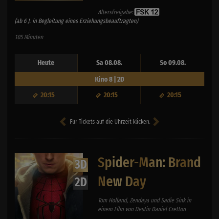
Altersfreigabe:
(ab 6 J. in Begleitung eines Erziehungsbeauftragten)
105 Minuten
Heute
Sa 08.08.
So 09.08.
Kino 8 | 2D
20:15
20:15
20:15
Für Tickets auf die Uhrzeit klicken.
Spider-Man: Brand
3D
New Day
2D
Tom Holland, Zendaya und Sadie Sink in
einem Film von Destin Daniel Cretton