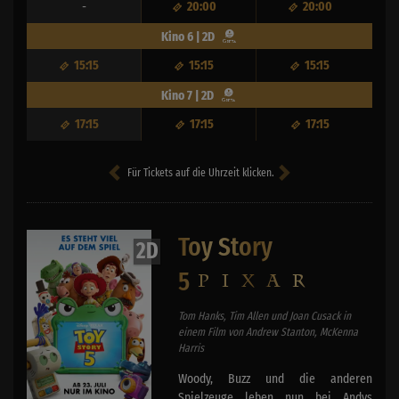
-
20:00
20:00
Kino 6 | 2D
15:15
15:15
15:15
Kino 7 | 2D
17:15
17:15
17:15
Für Tickets auf die Uhrzeit klicken.
Toy Story
2D
5
Tom Hanks, Tim Allen und Joan Cusack in
einem Film von Andrew Stanton, McKenna
Harris
Woody, Buzz und die anderen
Spielzeuge leben nun bei Andys