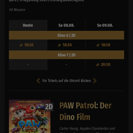
90 Minuten
Heute
Sa 08.08.
So 09.08.
Kino 6 | 2D
18:30
18:30
18:30
Kino 7 | 2D
-
-
20:30
Für Tickets auf die Uhrzeit klicken.
PAW Patrol: Der
2D
Dino Film
Carter Young, Hayden Chamberlen und