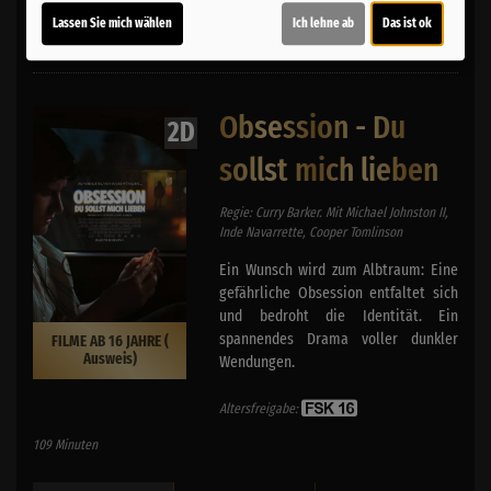
Lassen Sie mich wählen
Ich lehne ab
Das ist ok
Für Tickets auf die Uhrzeit klicken.
Obsession - Du
2D
sollst mich lieben
Regie: Curry Barker. Mit Michael Johnston II,
Inde Navarrette, Cooper Tomlinson
Ein Wunsch wird zum Albtraum: Eine
gefährliche Obsession entfaltet sich
und bedroht die Identität. Ein
spannendes Drama voller dunkler
FILME AB 16 JAHRE (
Ausweis)
Wendungen.
Altersfreigabe:
109 Minuten