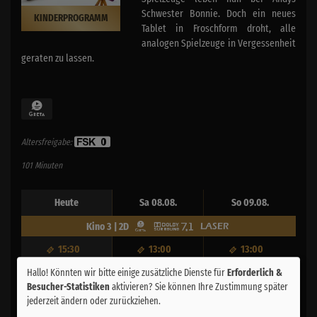
Schwester Bonnie. Doch ein neues
KINDERPROGRAMM
Tablet in Froschform droht, alle
analogen Spielzeuge in Vergessenheit
geraten zu lassen.
Altersfreigabe:
101 Minuten
Heute
Sa 08.08.
So 09.08.
Kino 3 | 2D
15:30
13:00
13:00
Hallo! Könnten wir bitte einige zusätzliche Dienste für
Erforderlich &
17:45
15:30
15:30
Besucher-Statistiken
aktivieren? Sie können Ihre Zustimmung später
-
17:45
17:45
jederzeit ändern oder zurückziehen.