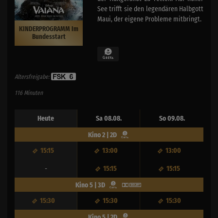
See trifft sie den legendären Halbgott
Maui, der eigene Probleme mitbringt.
KINDERPROGRAMM Im
Bundesstart
Altersfreigabe:
116 Minuten
Heute
Sa 08.08.
So 09.08.
Kino 2 | 2D
15:15
13:00
13:00
-
15:15
15:15
Kino 5 | 3D
15:30
15:30
15:30
Kino 5 | 2D