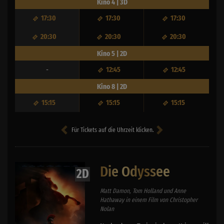
Kino 4 | 3D
17:30
17:30
17:30
20:30
20:30
20:30
Kino 5 | 2D
-
12:45
12:45
Kino 8 | 2D
15:15
15:15
15:15
Für Tickets auf die Uhrzeit klicken.
Die Odyssee
2D
Matt Damon, Tom Holland und Anne
Hathaway in einem Film von Christopher
Nolan