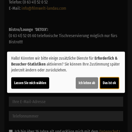
Telefon: (0 63 41) 52 0 52
E-Mail:
info@filmwelt-landau.com
Bistro/Lounge 'DETOX':
(0 63 41) 52 05 60 telefonische Tischreservierung möglich nur fürs
Bistro!!!!
Hallo! Könnten wir bitte einige zusätzliche Dienste für
Erforderlich &
Besucher-Statistiken
aktivieren? Sie können Ihre Zustimmung später
jederzeit ändern oder zurückziehen.
Lassen Sie mich wählen
Ich lehne ab
Das ist ok
Ich bin über 16 Jahre alt und erkläre mich mit dem
Datenschutz