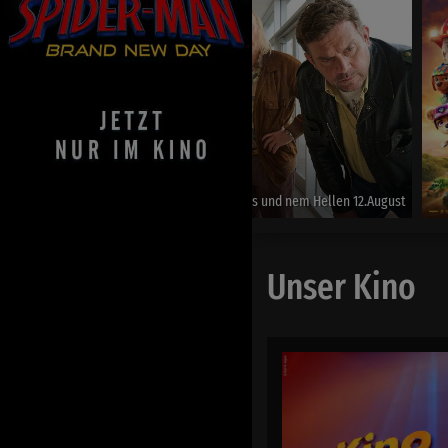
Steckerlfischfiasko
Bayrischer Abend mit Leberkäs und nem Hellen 12.August
Unser Kino