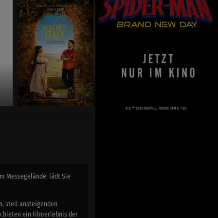
You,Me & Italy
Ab 06.August
m Messegelände' lädt Sie
, steil ansteigenden
 bieten ein Filmerlebnis der