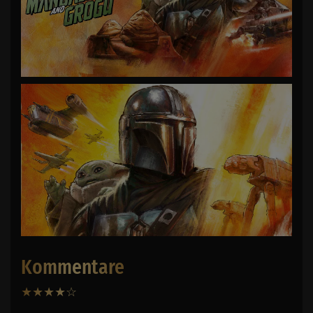
Kommentare
★
★
★
★
☆
15