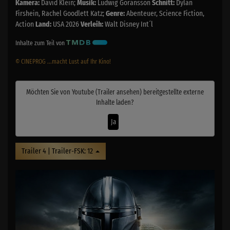
Kamera:
David Klein;
Musik:
Ludwig Göransson
Schnitt:
Dylan
Firshein, Rachel Goodlett Katz;
Genre:
Abenteuer, Science Fiction,
Action
Land:
USA 2026
Verleih:
Walt Disney Int´l
Inhalte zum Teil von
© CINEPROG ...macht Lust auf Ihr Kino!
Möchten Sie von
Youtube (Trailer ansehen)
bereitgestellte externe
Inhalte laden?
Ja
Trailer 4 | Trailer-FSK: 12