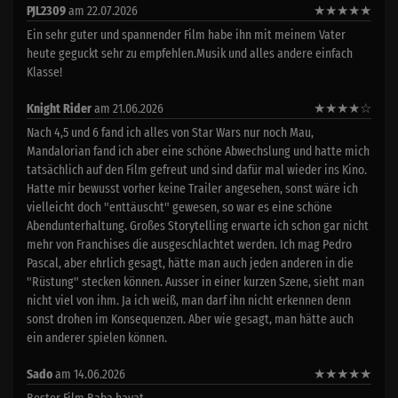
PJL2309
am 22.07.2026
★
★
★
★
★
Ein sehr guter und spannender Film habe ihn mit meinem Vater
heute geguckt sehr zu empfehlen.Musik und alles andere einfach
Klasse!
Knight Rider
am 21.06.2026
★
★
★
★
☆
Nach 4,5 und 6 fand ich alles von Star Wars nur noch Mau,
Mandalorian fand ich aber eine schöne Abwechslung und hatte mich
tatsächlich auf den Film gefreut und sind dafür mal wieder ins Kino.
Hatte mir bewusst vorher keine Trailer angesehen, sonst wäre ich
vielleicht doch "enttäuscht" gewesen, so war es eine schöne
Abendunterhaltung. Großes Storytelling erwarte ich schon gar nicht
mehr von Franchises die ausgeschlachtet werden. Ich mag Pedro
Pascal, aber ehrlich gesagt, hätte man auch jeden anderen in die
"Rüstung" stecken können. Ausser in einer kurzen Szene, sieht man
nicht viel von ihm. Ja ich weiß, man darf ihn nicht erkennen denn
sonst drohen im Konsequenzen. Aber wie gesagt, man hätte auch
ein anderer spielen können.
Sado
am 14.06.2026
★
★
★
★
★