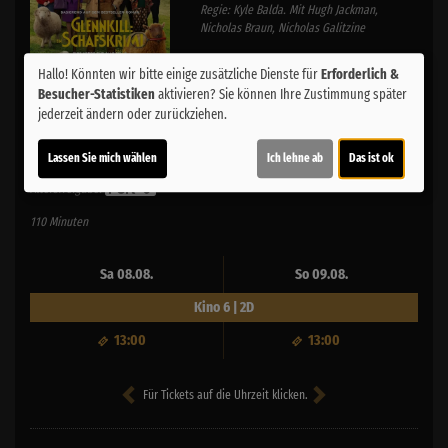
Regie: Kyle Balda. Mit Hugh Jackman,
Nicholas Braun, Nicholas Galitzine
Schafe ermitteln! Ein Mord, geheime
Hallo! Könnten wir bitte einige zusätzliche Dienste für
Erforderlich &
Dorfgeschichten und ein tierisches
Besucher-Statistiken
aktivieren? Sie können Ihre Zustimmung später
Detektivteam. Ein spannendes
jederzeit ändern oder zurückziehen.
Abenteuer voller Überraschungen
FAMILIENFILME
wartet.
Lassen Sie mich wählen
Ich lehne ab
Das ist ok
Altersfreigabe:
110 Minuten
Sa 08.08.
So 09.08.
Kino 6 | 2D
13:00
13:00
Für Tickets auf die Uhrzeit klicken.