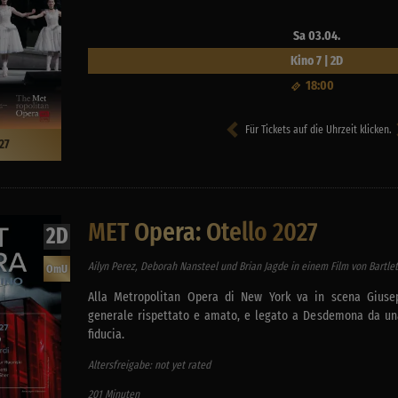
Sa 03.04.
Kino 7 | 2D
18:00
Für Tickets auf die Uhrzeit klicken.
27
MET Opera: Otello 2027
2D
Ailyn Perez, Deborah Nansteel und Brian Jagde in einem Film von Bartlet
OmU
Alla Metropolitan Opera di New York va in scena Giusep
generale rispettato e amato, e legato a Desdemona da una
fiducia.
Altersfreigabe: not yet rated
201 Minuten