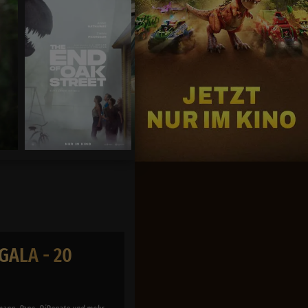
You,Me & Italy
Ab 06.August
GALA - 20