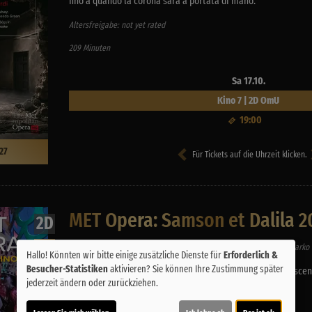
fino a quando la corona sara a portata di mano.
Altersfreigabe: not yet rated
209 Minuten
Sa 17.10.
Kino 7 | 2D OmU
19:00
27
Für Tickets auf die Uhrzeit klicken.
MET Opera: Samson et Dalila 2
2D
Aigul Akhmetshina, Clay Hilley und Quinn Kelse in einem Film von Darko 
OmU
Hallo! Könnten wir bitte einige zusätzliche Dienste für
Erforderlich &
Besucher-Statistiken
aktivieren? Sie können Ihre Zustimmung später
A la Metropolitan Opera, Camille Saint-Saens met en sce
jederzeit ändern oder zurückziehen.
affrontement brulant entre Israelites et Philistins.
Altersfreigabe: not yet rated