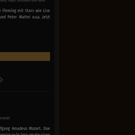
ufmann, Pape, DiDonato und mehr
ee Fleming mit Stars wie Lise
nd Peter Mattei u.v.a. Jetzt
ermott
olfgang Amadeus Mozart. Due
scoprire se le loro amate siano