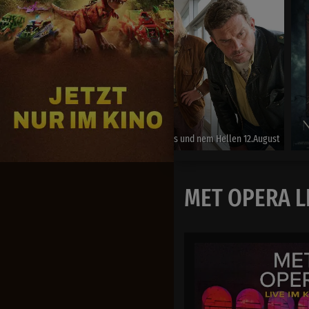
Nightborn
ust
Ab 06.August
MET OPERA LI