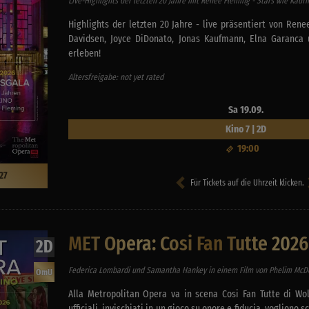
Live-Highlights der letzten 20 Jahre mit Renee Fleming - Stars wie Ka
Highlights der letzten 20 Jahre - live präsentiert von Ren
Davidsen, Joyce DiDonato, Jonas Kaufmann, Elna Garanca u
erleben!
Altersfreigabe: not yet rated
Sa 19.09.
Kino 7 | 2D
19:00
27
Für Tickets auf die Uhrzeit klicken.
MET Opera: Cosi Fan Tutte 2026
2D
Federica Lombardi und Samantha Hankey in einem Film von Phelim McD
OmU
Alla Metropolitan Opera va in scena Cosi Fan Tutte di W
ufficiali, invischiati in un gioco su onore e fiducia, vogliono 