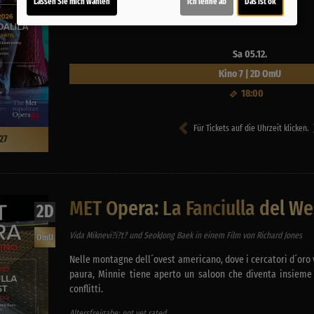
Lassen Sie mich wählen
Ich lehne ab
Das ist ok
234 Minuten
Sa 05.12.
Kino 7 | 2D OmU
18:00
Für Tickets auf die Uhrzeit klicken.
27
MET Opera: La Fanciulla del We
2D
Vida Miknevi?i?t? und SeokJong Baek in einem Film von Richard Jones
OmU
Nelle montagne dell´ovest americano, dove i cercatori d´oro 
paura, Minnie tiene aperto un saloon che diventa insieme 
conflitti.
Altersfreigabe: not yet rated