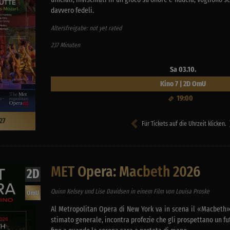
davvero fedeli.
Altersfreigabe: not yet rated
237 Minuten
Sa 03.10.
Kino 7 | 2D OmU
19:00
27
Für Tickets auf die Uhrzeit klicken.
MET Opera: Macbeth 2026
2D
Quinn Kelsey und Lise Davidsen in einem Film von Louisa Proske
OmU
Al Metropolitan Opera di New York va in scena il «Macbeth»
stimato generale, incontra profezie che gli prospettano un fut