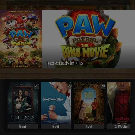
Jetzt exklusiv im Kino
2D
2D
2D
Neu!
Neu!
Neu!
2. Woche!