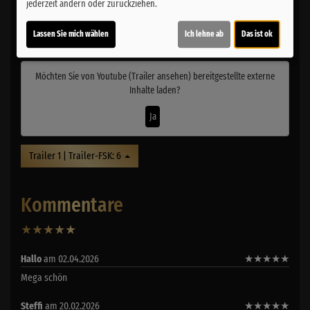
jederzeit ändern oder zurückziehen.
Inhalte zum Teil von
Lassen Sie mich wählen
Ich lehne ab
Das ist ok
© CINEPROG ...macht Lust auf Ihr Kino!
Möchten Sie von
Youtube (Trailer ansehen)
bereitgestellte externe
Inhalte laden?
Ja
Trailer 1 | Trailer-FSK: 6
Kommentare
★
★
★
★
★
10
Hallo
am 02.04.2026
★
★
★
★
★
Mega schön
Steffi
am 20.02.2026
★
★
★
★
★