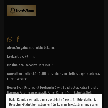
Ticket-Alarm
Altersfreigabe:
noch nicht bekannt
Laufzeit:
ca. 90 min.
Originaltitel:
Woodwalkers Part 2
Darsteller:
Emile Chérif, Lilli Falk, Johan von Ehrlich, Sophie Lelenta,
Oliver Masucci
Regie:
Sven Unterwaldt
Drehbuch:
David Sandreuter, Katja Brandis
Kamera:
Peter Krause;
Musik:
Anne-Kathrin Dern
Schnitt:
Stefan
Essl;
Genre:
Fantasy, Familie, Abenteuer
Land:
Österreich, Belgien,
Hallo! Könnten wir bitte einige zusätzliche Dienste für
Erforderlich &
Deutschland, Italien 2025
Verleih:
Studiocanal
Besucher-Statistiken
aktivieren? Sie können Ihre Zustimmung später