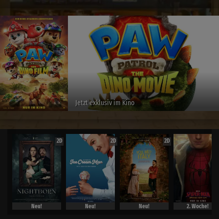
Jetzt exklusiv im Kino
2D
2D
2D
Neu!
Neu!
Neu!
2. Woche!