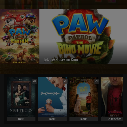
Jetzt exklusiv im Kino
2D
2D
2D
Neu!
Neu!
Neu!
2. Woche!