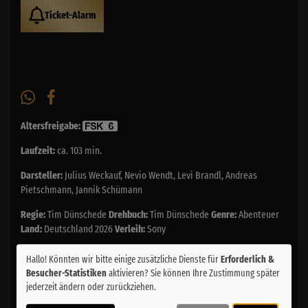
Ticket-Alarm
Altersfreigabe:
Laufzeit:
ca. 103 min.
Darsteller:
Julius Weckauf, Nevio Wendt, Levi Brandl, Andreas
Pietschmann, Jannik Schümann
Regie:
Tim Dünschede
Drehbuch:
Tim Dünschede
Genre:
Abenteuer
Land:
Deutschland 2026
Verleih:
Sony
Inhalte zum Teil von
Hallo! Könnten wir bitte einige zusätzliche Dienste für
Erforderlich &
Besucher-Statistiken
aktivieren? Sie können Ihre Zustimmung später
© CINEPROG ...macht Lust auf Ihr Kino!
jederzeit ändern oder zurückziehen.