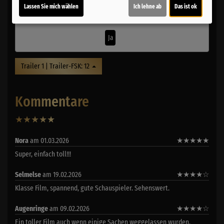
Lassen Sie mich wählen
Ich lehne ab
Das ist ok
Möchten Sie von
Youtube (Trailer ansehen)
bereitgestellte externe
Inhalte laden?
Ja
Trailer 1 | Trailer-FSK: 12
Kommentare
★
★
★
★
★
11
Nora
am 01.03.2026
★
★
★
★
★
Super, einfach toll!!!
Selmelse
am 19.02.2026
★
★
★
★
☆
Klasse Film, spannend, gute Schauspieler. Sehenswert.
Augenringe
am 09.02.2026
★
★
★
★
☆
Ein toller Film auch wenn einige Sachen weggelassen wurden.