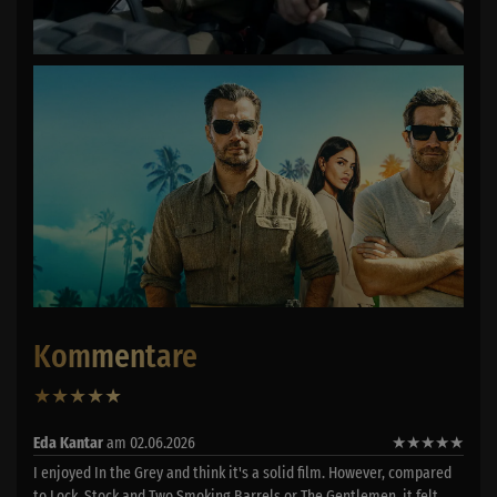
Kommentare
★
★
★
★
★
1
Eda Kantar
am 02.06.2026
★
★
★
★
★
I enjoyed In the Grey and think it's a solid film. However, compared
to Lock, Stock and Two Smoking Barrels or The Gentlemen, it felt