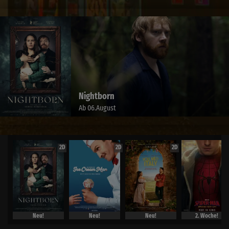
The End of Oak Str
Ab 13.August
2D
2D
2D
Neu!
Neu!
Neu!
2. Woche!