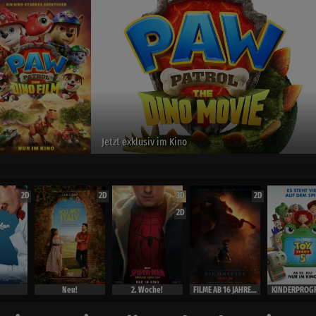
Spider-Man :Brand New Day
exclusiv im Kino
2D
2D
3D
2D
2D
Neu!
2. Woche!
FILME AB 16 JAHRE ( Ausweis)
KINDERPROG