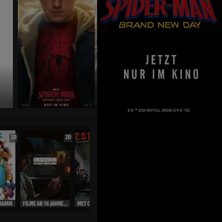
Jetzt exklusiv im Kino
2D
2D
2D
OmU
2D
RAMM
FILME AB 16 JAHRE ( Ausweis)
MET OPERA LIVE 26/27
MET OPERA LIVE 26/27