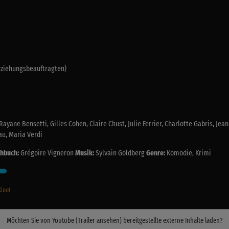
Erziehungsbeauftragten)
 Rayane Bensetti, Gilles Cohen, Claire Chust, Julie Ferrier, Charlotte Gabris, Je
au, Maria Verdi
hbuch:
Grégoire Vigneron
Musik:
Sylvain Goldberg
Genre:
Komödie, Krimi
Kino!
Möchten Sie von
Youtube (Trailer ansehen)
bereitgestellte externe Inhalte laden?