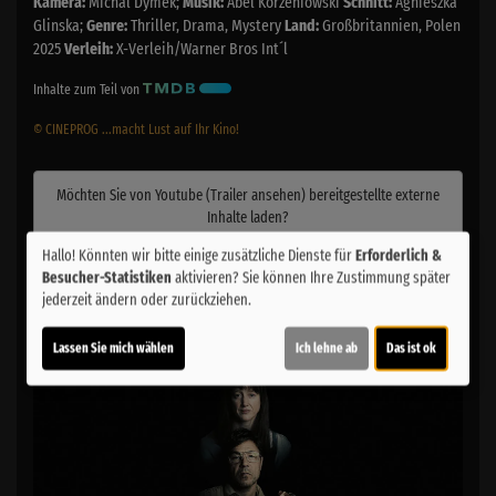
Kamera:
Michal Dymek;
Musik:
Abel Korzeniowski
Schnitt:
Agnieszka
Glinska;
Genre:
Thriller, Drama, Mystery
Land:
Großbritannien, Polen
2025
Verleih:
X-Verleih/Warner Bros Int´l
Inhalte zum Teil von
© CINEPROG ...macht Lust auf Ihr Kino!
Möchten Sie von
Youtube (Trailer ansehen)
bereitgestellte externe
Inhalte laden?
Hallo! Könnten wir bitte einige zusätzliche Dienste für
Erforderlich &
Ja
Besucher-Statistiken
aktivieren? Sie können Ihre Zustimmung später
jederzeit ändern oder zurückziehen.
Trailer 1 | Trailer-FSK: 16
Lassen Sie mich wählen
Ich lehne ab
Das ist ok