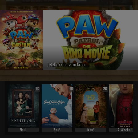
Jetzt exklusiv im Kino
2D
2D
2D
Neu!
Neu!
Neu!
2. Woche!