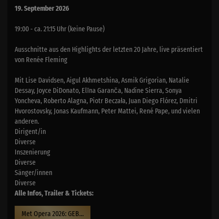
19. September 2026
19:00 - ca. 21:15 Uhr (keine Pause)
Ausschnitte aus den Highlights der letzten 20 Jahre, live präsentiert
von Renée Fleming
Mit Lise Davidsen, Aigul Akhmetshina, Asmik Grigorian, Natalie
Dessay, Joyce DiDonato, Elīna Garanča, Nadine Sierra, Sonya
Yoncheva, Roberto Alagna, Piotr Beczała, Juan Diego Flórez, Dmitri
Hvorostovsky, Jonas Kaufmann, Peter Mattei, René Pape, und vielen
anderen.
Dirigent/in
Diverse
Inszenierung
Diverse
Sänger/innen
Diverse
Alle Infos, Trailer & Tickets:
Met Opera 2026: GEBURTSTAGSGALA - 20 Jahre Met live im Kino