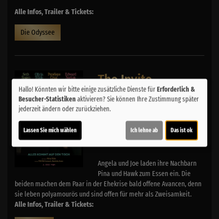
Alle Infos, Trailer & Tickets:
Die Odyssee
The Invite
Hallo! Könnten wir bitte einige zusätzliche Dienste für
Erforderlich &
Besucher-Statistiken
aktivieren? Sie können Ihre Zustimmung später
The Invite
jederzeit ändern oder zurückziehen.
Seth Rogen, Olivia Wilde und
Lassen Sie mich wählen
Ich lehne ab
Das ist ok
Penelope Cruz in einem Film von
Olivia Wilde
Angela und Joe laden ihre Nachbarn
Pina und Hawk zum Essen ein. Die
beiden machen dem Paar in der Ehekrise bald offene Avancen, denn
sie leben polyamourös und sind offen für mehr als Zweisamkeit.
Alle Infos, Trailer & Tickets: