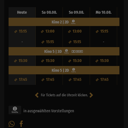
Heute
Sa 08.08.
So 09.08.
Mo 10.08.
Di
Kino 2 | 2D
15:15
13:00
13:00
15:15
-
15:15
15:15
-
Kino 5 | 3D
15:30
15:30
15:30
15:30
Kino 5 | 2D
17:45
17:45
17:45
17:45
Für Tickets auf die Uhrzeit klicken.
in ausgewählten Vorstellungen