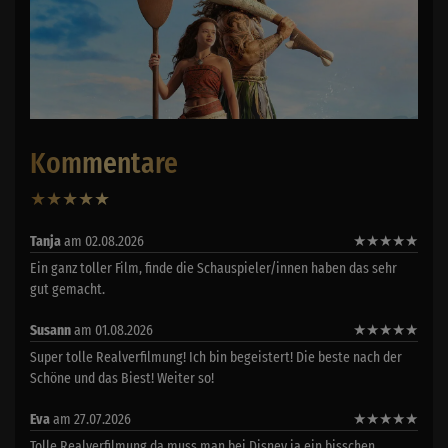
Kommentare
★
★
★
★
★
7
Tanja
am 02.08.2026
★
★
★
★
★
Ein ganz toller Film, finde die Schauspieler/innen haben das sehr
gut gemacht.
Susann
am 01.08.2026
★
★
★
★
★
Super tolle Realverfilmung! Ich bin begeistert! Die beste nach der
Schöne und das Biest! Weiter so!
Eva
am 27.07.2026
★
★
★
★
★
Tolle Realverfilmung,da muss man bei Disney ja ein bisschen