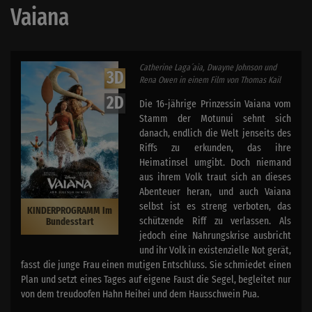
Vaiana
Catherine Laga´aia, Dwayne Johnson und
3D
Rena Owen in einem Film von Thomas Kail
2D
Die 16-jährige Prinzessin Vaiana vom
Stamm der Motunui sehnt sich
danach, endlich die Welt jenseits des
Riffs zu erkunden, das ihre
Heimatinsel umgibt. Doch niemand
aus ihrem Volk traut sich an dieses
Abenteuer heran, und auch Vaiana
selbst ist es streng verboten, das
KINDERPROGRAMM Im
schützende Riff zu verlassen. Als
Bundesstart
jedoch eine Nahrungskrise ausbricht
und ihr Volk in existenzielle Not gerät,
fasst die junge Frau einen mutigen Entschluss. Sie schmiedet einen
Plan und setzt eines Tages auf eigene Faust die Segel, begleitet nur
von dem treudoofen Hahn Heihei und dem Hausschwein Pua.