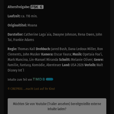
Altersfreigabe:
Laufzeit:
ca. 116 min.
Originaltitel:
Moana
Darsteller:
Catherine Laga´aia, Dwayne Johnson, Rena Owen, John
Tui, Frankie Adams
Regie:
Thomas Kail
Drehbuch:
Jared Bush, Dana Ledoux Miller, Ron
Clements, John Musker
Kamera:
Oscar Faura;
Musik:
Opetaia Foa‘i,
Mark Mancina, Lin-Manuel Miranda
Schnitt:
Melanie Oliver;
Genre:
Familie, Fantasy, Komödie, Abenteuer
Land:
USA 2026
Verleih:
Walt
Disney Int´l
Inhalte zum Teil von
© CINEPROG ...macht Lust auf Ihr Kino!
Möchten Sie von
Youtube (Trailer ansehen)
bereitgestellte externe
Inhalte laden?