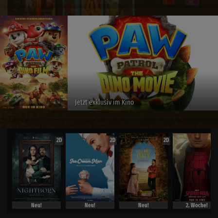
Jetzt exklusiv im Kino
2D
2D
2D
Neu!
Neu!
Neu!
2. Woche!