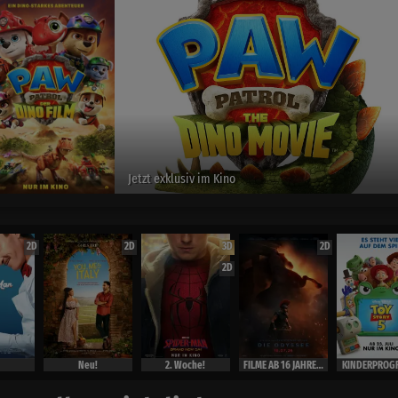
Spider-Man :Brand New Day
exclusiv im Kino
2D
2D
3D
2D
2D
Neu!
2. Woche!
FILME AB 16 JAHRE ( Ausweis)
KINDERPROG