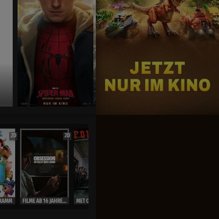
Jetzt exklusiv im Kino
2D
2D
2D
OmU
2D
RAMM
FILME AB 16 JAHRE ( Ausweis)
MET OPERA LIVE 26/27
MET OPERA LIVE 26/27