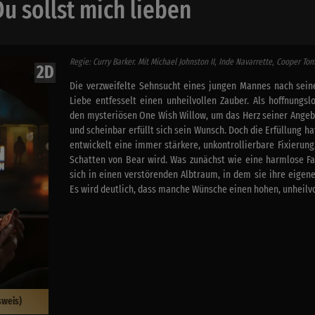
u sollst mich lieben
Regie: Curry Barker. Mit Michael Johnston II, Inde Navarrette, Cooper To
2D
Die verzweifelte Sehnsucht eines jungen Mannes nach sein
Liebe entfesselt einen unheilvollen Zauber. Als hoffnungsl
den mysteriösen One Wish Willow, um das Herz seiner Angebe
und scheinbar erfüllt sich sein Wunsch. Doch die Erfüllung ha
entwickelt eine immer stärkere, unkontrollierbare Fixierung,
Schatten von Bear wird. Was zunächst wie eine harmlose Fa
sich in einen verstörenden Albtraum, in dem sie ihre eigene 
Es wird deutlich, dass manche Wünsche einen hohen, unheilvol
sweis)