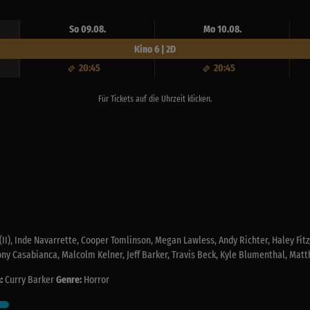
So 09.08.
Mo 10.08.
Kino 6 | 2D
20:45
20:45
Für Tickets auf die Uhrzeit klicken.
II), Inde Navarrette, Cooper Tomlinson, Megan Lawless, Andy Richter, Haley Fitz
ny Casabianca, Malcolm Kelner, Jeff Barker, Travis Beck, Kyle Blumenthal, Mat
:
Curry Barker
Genre:
Horror