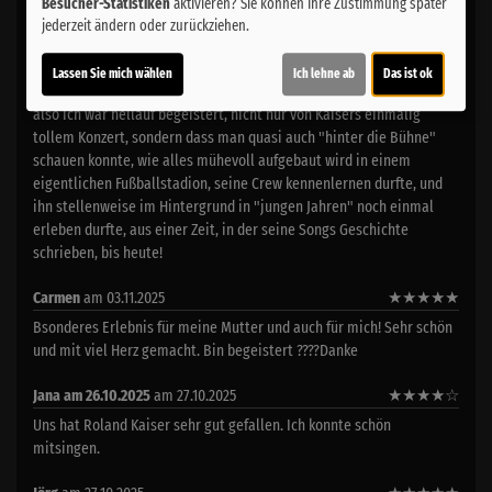
Besucher-Statistiken
aktivieren? Sie können Ihre Zustimmung später
jederzeit ändern oder zurückziehen.
★
★
★
★
★
12
Lassen Sie mich wählen
Ich lehne ab
Das ist ok
Astrid
am 16.11.2025
★
★
★
★
★
also ich war hellauf begeistert, nicht nur von Kaisers einmalig
tollem Konzert, sondern dass man quasi auch "hinter die Bühne"
schauen konnte, wie alles mühevoll aufgebaut wird in einem
eigentlichen Fußballstadion, seine Crew kennenlernen durfte, und
ihn stellenweise im Hintergrund in "jungen Jahren" noch einmal
erleben durfte, aus einer Zeit, in der seine Songs Geschichte
schrieben, bis heute!
Carmen
am 03.11.2025
★
★
★
★
★
Bsonderes Erlebnis für meine Mutter und auch für mich! Sehr schön
und mit viel Herz gemacht. Bin begeistert ????Danke
Jana am 26.10.2025
am 27.10.2025
★
★
★
★
☆
Uns hat Roland Kaiser sehr gut gefallen. Ich konnte schön
mitsingen.