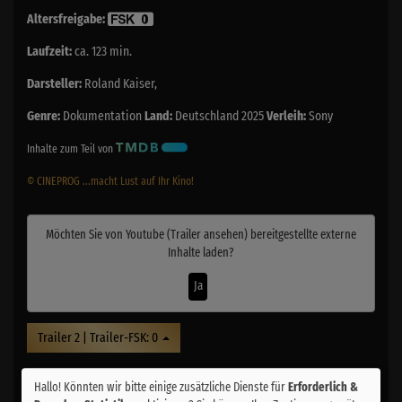
Altersfreigabe:
Laufzeit:
ca. 123 min.
Darsteller:
Roland Kaiser,
Genre:
Dokumentation
Land:
Deutschland 2025
Verleih:
Sony
Inhalte zum Teil von
© CINEPROG ...macht Lust auf Ihr Kino!
Möchten Sie von
Youtube (Trailer ansehen)
bereitgestellte externe
Inhalte laden?
Ja
Trailer 2 | Trailer-FSK: 0
Hallo! Könnten wir bitte einige zusätzliche Dienste für
Erforderlich &
Kommentare