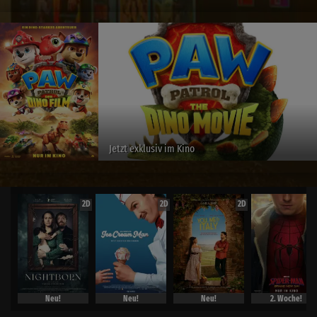
Jetzt exklusiv im Kino
2D
2D
2D
Neu!
Neu!
Neu!
2. Woche!