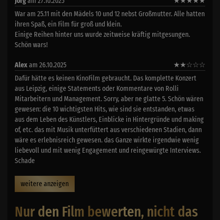
Jörg
am 27.10.2025
★
★
★
★
★
War am 25.11 mit den Mädels 10 und 12 nebst Großmutter. Alle hatten
ihren Spaß, ein Film für groß und klein.
Einige Reihen hinter uns wurde zeitweise kräftig mitgesungen.
Schön wars!
Alex
am 26.10.2025
★
★
☆
☆
☆
Dafür hätte es keinen KinoFilm gebraucht. Das komplette Konzert
aus Leipzig, einige Statements oder Kommentare von Rolli
Mitarbeitern und Management. Sorry, aber ne glatte 5. Schön wären
gewesen: die 10 wichtigsten Hits, wie sind sie entstanden, etwas
aus dem Leben des Künstlers, Einblicke in Hintergründe und making
of, etc. das mit Musik unterfüttert aus verschiedenen Stadien, dann
wäre es erlebnisreich gewesen. das Ganze wirkte irgendwie wenig
liebevoll und mit wenig Engagement und reingewürgte Interviews.
Schade
weitere anzeigen
Nur den Film bewerten, nicht das