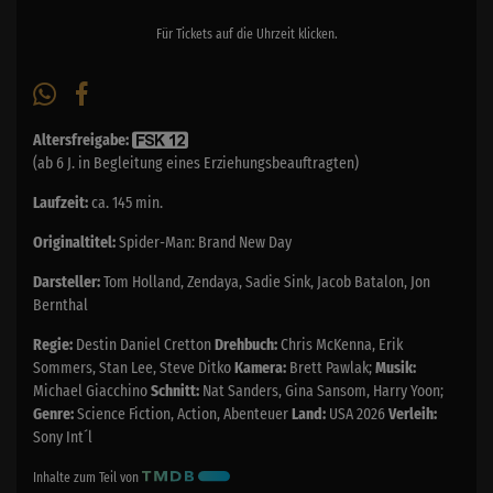
Für Tickets auf die Uhrzeit klicken.
Altersfreigabe:
(ab 6 J. in Begleitung eines Erziehungsbeauftragten)
Laufzeit:
ca. 145 min.
Originaltitel:
Spider-Man: Brand New Day
Darsteller:
Tom Holland, Zendaya, Sadie Sink, Jacob Batalon, Jon
Bernthal
Regie:
Destin Daniel Cretton
Drehbuch:
Chris McKenna, Erik
Sommers, Stan Lee, Steve Ditko
Kamera:
Brett Pawlak;
Musik:
Michael Giacchino
Schnitt:
Nat Sanders, Gina Sansom, Harry Yoon;
Genre:
Science Fiction, Action, Abenteuer
Land:
USA 2026
Verleih:
Sony Int´l
Inhalte zum Teil von