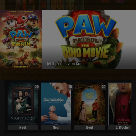
Jetzt exklusiv im Kino
2D
2D
2D
Neu!
Neu!
Neu!
2. Woche!