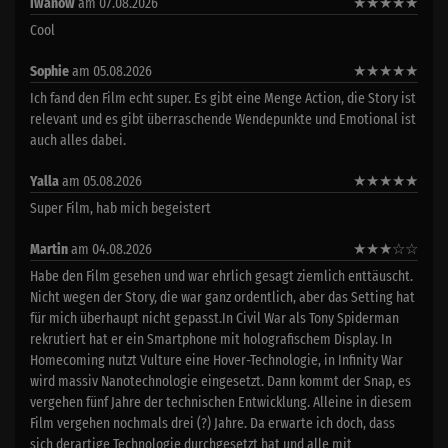
Iwanow
am 07.08.2026
★
★
★
★
★
Cool
Sophie
am 05.08.2026
★
★
★
★
★
Ich fand den Film echt super. Es gibt eine Menge Action, die Story ist
relevant und es gibt überraschende Wendepunkte und Emotional ist
auch alles dabei.
Yalla
am 05.08.2026
★
★
★
★
★
Super Film, hab mich begeistert
Martin
am 04.08.2026
★
★
★
☆
☆
Habe den Film gesehen und war ehrlich gesagt ziemlich enttäuscht.
Nicht wegen der Story, die war ganz ordentlich, aber das Setting hat
für mich überhaupt nicht gepasst.In Civil War als Tony Spiderman
rekrutiert hat er ein Smartphone mit holografischem Display. In
Homecoming nutzt Vulture eine Hover-Technologie, in Infinity War
wird massiv Nanotechnologie eingesetzt. Dann kommt der Snap, es
vergehen fünf Jahre der technischen Entwicklung. Alleine in diesem
Film vergehen nochmals drei (?) Jahre. Da erwarte ich doch, dass
sich derartige Technologie durchgesetzt hat und alle mit