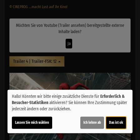
© CINEPROG ...macht Lust auf Ihr Kino!
Möchten Sie von
Youtube (Trailer ansehen)
bereitgestellte externe
Inhalte laden?
Ja
Trailer 4 | Trailer-FSK: 12
Hallo! Könnten wir bitte einige zusätzliche Dienste für
Erforderlich &
Besucher-Statistiken
aktivieren? Sie können Ihre Zustimmung später
jederzeit ändern oder zurückziehen.
Lassen Sie mich wählen
Ich lehne ab
Das ist ok