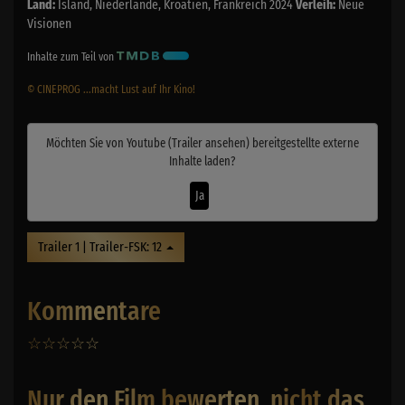
Land:
Island, Niederlande, Kroatien, Frankreich 2024
Verleih:
Neue
Visionen
Inhalte zum Teil von
© CINEPROG ...macht Lust auf Ihr Kino!
Möchten Sie von
Youtube (Trailer ansehen)
bereitgestellte externe
Inhalte laden?
Ja
Trailer 1 | Trailer-FSK: 12
Kommentare
☆
☆
☆
☆
☆
0
Nur den Film bewerten, nicht das