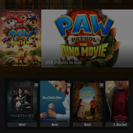
Jetzt exklusiv im Kino
2D
2D
2D
Neu!
Neu!
Neu!
2. Woche!