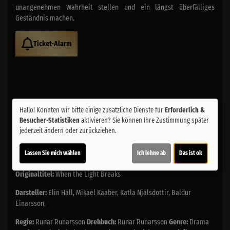
unangenehmen Wahrheit stellen und ein längst überfälliges
Geständnis machen.
Ticket-Alarm
Hallo! Könnten wir bitte einige zusätzliche Dienste für
Erforderlich &
Besucher-Statistiken
aktivieren? Sie können Ihre Zustimmung später
Altersfreigabe:
jederzeit ändern oder zurückziehen.
(ab 6 J. in Begleitung eines Erziehungsbeauftragten)
Lassen Sie mich wählen
Ich lehne ab
Das ist ok
Laufzeit:
ca. 81 min.
Originaltitel:
When the Light Breaks
Darsteller:
Elin Hall, Mikael Kaaber, Katla Njalsdottir, Baldur
Einarsson,
Regie:
Runar Runarsson
Drehbuch:
Runar Runarsson
Genre:
Drama