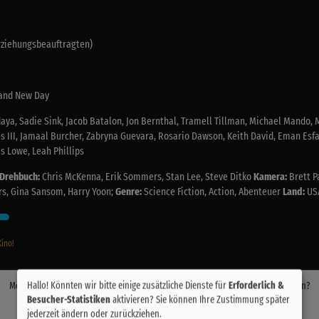
Erziehungsbeauftragten)
and New Day
ya, Sadie Sink, Jacob Batalon, Jon Bernthal, Tramell Tillman, Michael Mando, M
s III, Jamaal Burcher, Zabryna Guevara, Rosario Dawson, Keith David, Eman Esfan
s Lowe, Leah Phillips
Drehbuch:
Chris McKenna, Erik Sommers, Stan Lee, Steve Ditko
Kamera:
Brett P
s, Gina Sansom, Harry Yoon;
Genre:
Science Fiction, Action, Abenteuer
Land:
US
Kino!
Hallo! Könnten wir bitte einige zusätzliche Dienste für
Erforderlich &
Möchten Sie von
Youtube (Trailer ansehen)
bereitgestellte externe Inhalte laden?
Besucher-Statistiken
aktivieren? Sie können Ihre Zustimmung später
Ja
jederzeit ändern oder zurückziehen.