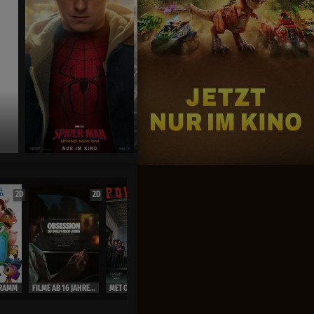
Jetzt exklusiv im Kino
2D
2D
2D
OmU
2D
RAMM
FILME AB 16 JAHRE ( Ausweis)
MET OPERA LIVE 26/27
MET OPERA LIVE 26/27