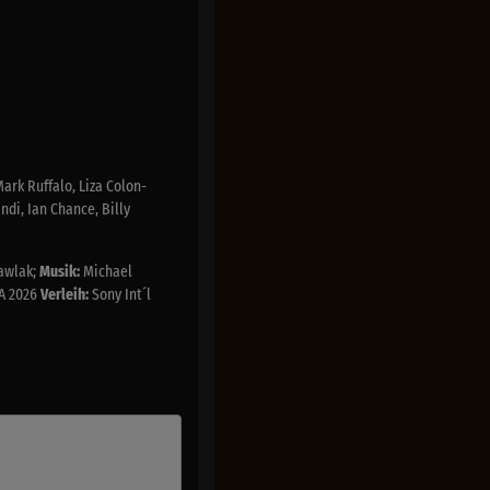
ark Ruffalo, Liza Colon-
di, Ian Chance, Billy
awlak;
Musik:
Michael
A 2026
Verleih:
Sony Int´l