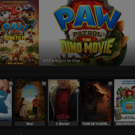
Spider-Man :Brand New Day
exclusiv im Kino
2D
2D
3D
2D
2D
Neu!
2. Woche!
FILME AB 16 JAHRE ( Ausweis)
KINDERPROG