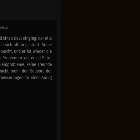
retton
 einen Deal einging, der alle
uf sich allein gestellt. Seine
emacht, und er ist wieder die
n Problemen wie einst: Peter
 Geldprobleme, keine Freunde
 nicht mehr den Support der
rbesserungen für einen Anzug