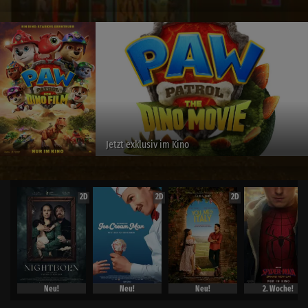
Jetzt exklusiv im Kino
2D
2D
2D
Neu!
Neu!
Neu!
2. Woche!