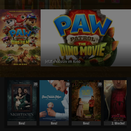
Jetzt exklusiv im Kino
2D
2D
2D
Neu!
Neu!
Neu!
2. Woche!