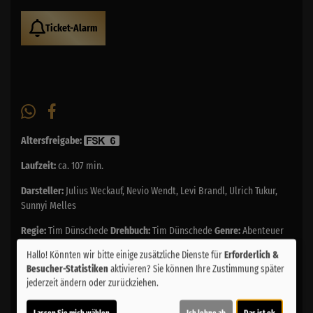
Ticket-Alarm
Altersfreigabe:
Laufzeit:
ca. 107 min.
Darsteller:
Julius Weckauf, Nevio Wendt, Levi Brandl, Ulrich Tukur,
Sunnyi Melles
Regie:
Tim Dünschede
Drehbuch:
Tim Dünschede
Genre:
Abenteuer
Land:
Deutschland 2025
Verleih:
Sony
Hallo! Könnten wir bitte einige zusätzliche Dienste für
Erforderlich &
Besucher-Statistiken
aktivieren? Sie können Ihre Zustimmung später
Inhalte zum Teil von
jederzeit ändern oder zurückziehen.
© CINEPROG ...macht Lust auf Ihr Kino!
Lassen Sie mich wählen
Ich lehne ab
Das ist ok