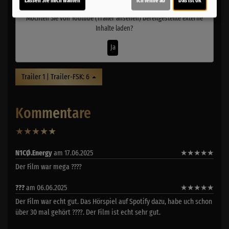
Möchten Sie von
Youtube (Trailer ansehen)
bereitgestellte externe
Inhalte laden?
Ja
Trailer 1 | Trailer-FSK: 6
Kommentare
★
★
★
★
★
25
N1CØ.Energy
am 17.06.2025
★
★
★
★
★
Der Film war mega ????
???
am 06.06.2025
★
★
★
★
★
Der Film war echt gut. Das Hörspiel auf Spotify dazu, habe uch schon
über 30 mal gehört ????. Der Film ist echt sehr gut.