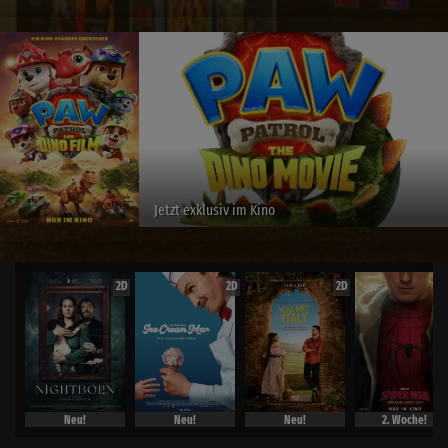
Jetzt exklusiv im Kino
2D
2D
2D
Neu!
Neu!
Neu!
2. Woche!