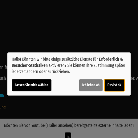
Hallo! Könnten wir bitte einige zusätzliche Dienste für
Erforderlich &
Besucher-Statistiken
aktivieren? Sie können Ihre Zustimmung später
nnifer Goodwin, Florian Halm
jederzeit ändern oder zurückziehen.
ush 1
Drehbuch:
Byron Howard 1, Jared Bush 1
Musik:
Michael Giacchino
Genre:
y
Lassen Sie mich wählen
Ich lehne ab
Das ist ok
Kino!
Möchten Sie von
Youtube (Trailer ansehen)
bereitgestellte externe Inhalte laden?
Ja