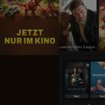
 Hellen 12.August
Jetzt exklusiv im Kino
2D
Neu!
Neu!