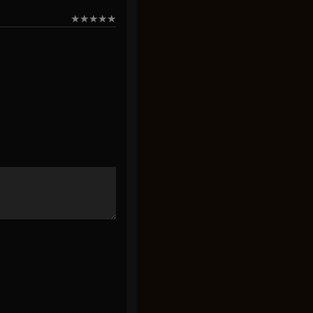
★
★
★
★
★