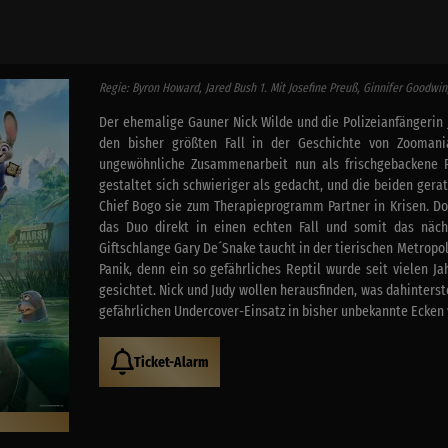
Regie: Byron Howard, Jared Bush 1. Mit Josefine Preuß, Ginnifer Goodwin
Der ehemalige Gauner Nick Wilde und die Polizeianfängeri
den bisher größten Fall in der Geschichte von Zooman
ungewöhnliche Zusammenarbeit nun als frischgebackene P
gestaltet sich schwieriger als gedacht, und die beiden gera
Chief Bogo sie zum Therapieprogramm Partner in Krisen. Doc
das Duo direkt in einen echten Fall und somit das näch
Giftschlange Gary De´Snake taucht in der tierischen Metropol
Panik, denn ein so gefährliches Reptil wurde seit vielen J
gesichtet. Nick und Judy wollen herausfinden, was dahinters
gefährlichen Undercover-Einsatz in bisher unbekannte Ecke
Ticket-Alarm