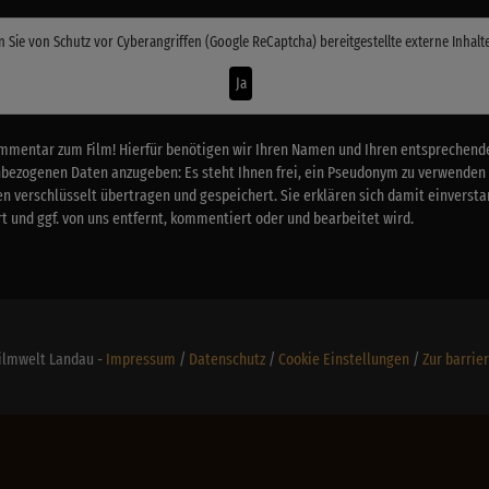
n Sie von
Schutz vor Cyberangriffen (Google ReCaptcha)
bereitgestellte externe Inhalt
Ja
mmentar zum Film! Hierfür benötigen wir Ihren Namen und Ihren entsprechenden
nbezogenen Daten anzugeben: Es steht Ihnen frei, ein Pseudonym zu verwenden
n verschlüsselt übertragen und gespeichert. Sie erklären sich damit einverstan
 und ggf. von uns entfernt, kommentiert oder und bearbeitet wird.
Filmwelt Landau -
Impressum
/
Datenschutz
/
Cookie Einstellungen
/
Zur barrie