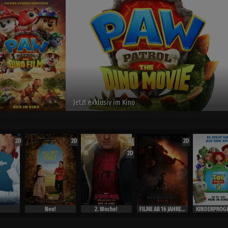
You,Me & Italy
Ab 06.August
2D
2D
3D
2D
2D
Neu!
2. Woche!
FILME AB 16 JAHRE ( Ausweis)
KINDERPROG